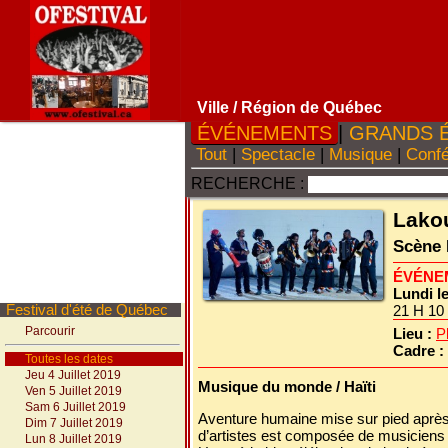
Ville
/ Région de Québec
ÉVÉNEMENTS
|
GRANDS 
Tout
|
Spectacle
|
Musique
|
Conf
RECHERCHE :
Lako
Scène
ÉVÉNE
Lundi le
Festival d'été de Québec
21 H 10 
Parcourir
Lieu :
P
Cadre :
Toutes les dates
Jeu 4 Juillet 2019
Musique du monde / Haïti
Ven 5 Juillet 2019
Sam 6 Juillet 2019
Aventure humaine mise sur pied après 
Dim 7 Juillet 2019
d’artistes est composée de musiciens de
Lun 8 Juillet 2019