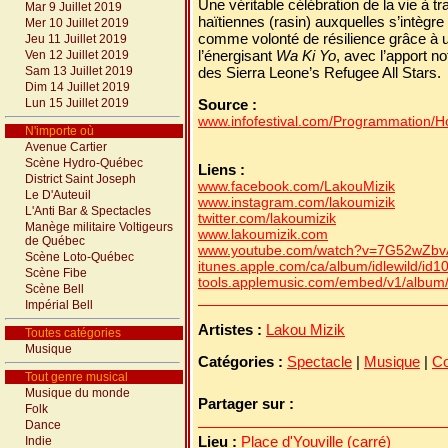
Une véritable célébration de la vie à t
Mar 9 Juillet 2019
haïtiennes (rasin) auxquelles s’intègr
Mer 10 Juillet 2019
comme volonté de résilience grâce à un
Jeu 11 Juillet 2019
l’énergisant
Wa Ki Yo
, avec l’apport n
Ven 12 Juillet 2019
Sam 13 Juillet 2019
des Sierra Leone’s Refugee All Stars.
Dim 14 Juillet 2019
Lun 15 Juillet 2019
Source :
www.infofestival.com/Programmation/Hor
N'importe où
Avenue Cartier
Scène Hydro-Québec
Liens :
District Saint Joseph
www.facebook.com/LakouMizik
Le D'Auteuil
www.instagram.com/lakoumizik
L'Anti Bar & Spectacles
twitter.com/lakoumizik
Manège militaire Voltigeurs
www.lakoumizik.com
de Québec
www.youtube.com/watch?v=7G52wZb
Scène Loto-Québec
itunes.apple.com/ca/album/idlewild/id
Scène Fibe
tools.applemusic.com/embed/v1/albu
Scène Bell
Impérial Bell
Artistes :
Lakou Mizik
Toutes catégories
Musique
Catégories :
Spectacle
|
Musique
|
Co
Tout genre musical
Musique du monde
Partager sur :
Folk
Dance
Lieu :
Place d'Youville (carré)
Indie