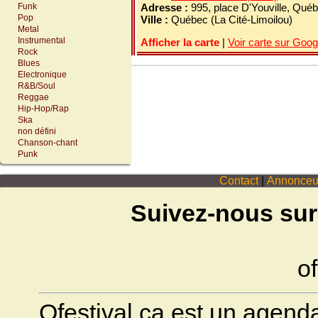
Funk
Adresse :
995, place D'Youville, Qué
Pop
Ville :
Québec (La Cité-Limoilou)
Metal
Instrumental
Afficher la carte
|
Voir carte sur Goo
Rock
Blues
Electronique
R&B/Soul
Reggae
Hip-Hop/Rap
Ska
non défini
Chanson-chant
Punk
Contact
|
Annonceu
Suivez-nous sur
of
Ofestival.ca est un agenda 