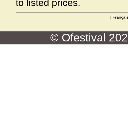
to listed prices.
[
Françai
© Ofestival 2026