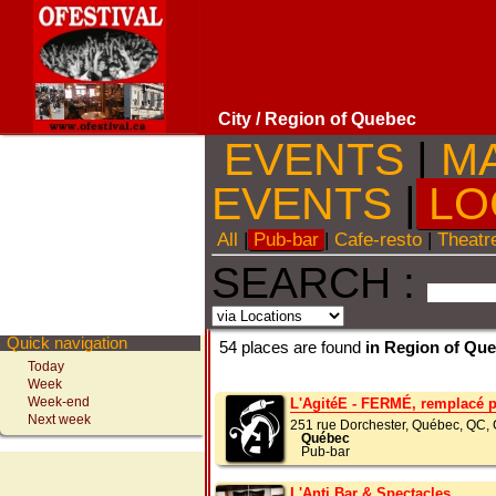
City
/ Region of Quebec
EVENTS
|
M
EVENTS
|
LO
All
|
Pub-bar
|
Cafe-resto
|
Theatr
SEARCH :
Quick navigation
54 places are found
in Region of Qu
Today
Week
Week-end
L'AgitéE - FERMÉ, remplacé pa
Next week
251 rue Dorchester, Québec, QC,
Québec
Pub-bar
L'Anti Bar & Spectacles