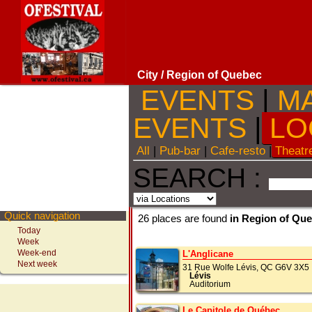
City
/ Region of Quebec
EVENTS
|
M
EVENTS
|
LO
All
|
Pub-bar
|
Cafe-resto
|
Theatr
SEARCH :
Quick navigation
26 places are found
in Region of Qu
Today
Week
Week-end
L'Anglicane
Next week
31 Rue Wolfe Lévis, QC G6V 3X5
Lévis
Auditorium
Le Capitole de Québec