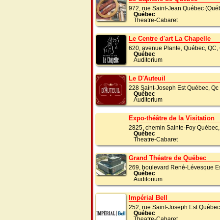
972, rue Saint-Jean Québec (Qu
Québec
Theatre-Cabaret
Le Centre d'art La Chapelle
620, avenue Plante, Québec, QC
Québec
Auditorium
Le D'Auteuil
228 Saint-Joseph Est Québec, Q
Québec
Auditorium
Expo-théâtre de la Visitation
2825, chemin Sainte-Foy Québe
Québec
Theatre-Cabaret
Grand Théatre de Québec
269, boulevard René-Lévesque E
Québec
Auditorium
Impérial Bell
252, rue Saint-Joseph Est Québe
Québec
Theatre-Cabaret