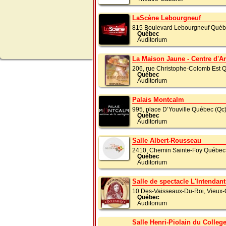
LaScène Lebourgneuf
815 Boulevard Lebourgneuf Qué
Québec
Auditorium
La Maison Jaune - Centre d'Ar
206, rue Christophe-Colomb Est
Québec
Auditorium
Palais Montcalm
995, place D’Youville Québec (Q
Québec
Auditorium
Salle Albert-Rousseau
2410, Chemin Sainte-Foy Québec
Québec
Auditorium
Salle de spectacle L'Intendant
10 Des-Vaisseaux-Du-Roi, Vieux
Québec
Auditorium
Salle Henri-Piolain du Colle