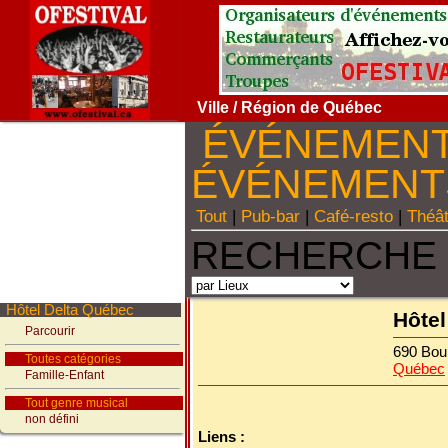
Ville
/ Région de Québec
ÉVÉNEMEN
ÉVÉNEMEN
Tout
|
Pub-bar
|
Café-resto
|
Théâ
RECHERCHE 
Hôtel Delta Québec
Hôtel
Parcourir
690 Bou
Toutes catégories
Québec
Famille-Enfant
Tout genre musical
non défini
Liens :