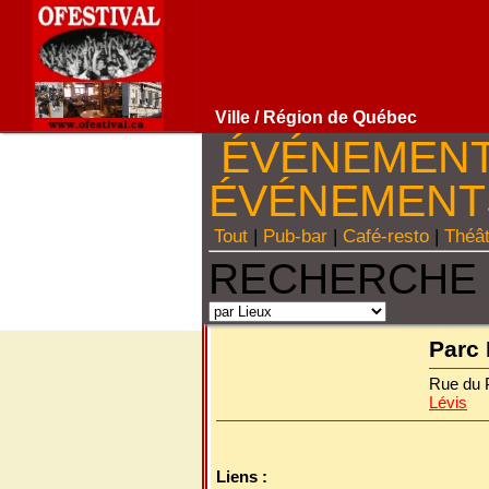
Ville
/ Région de Québec
ÉVÉNEMEN
ÉVÉNEMEN
Tout
|
Pub-bar
|
Café-resto
|
Théâ
RECHERCHE 
Parc 
Rue du 
Lévis
Liens :