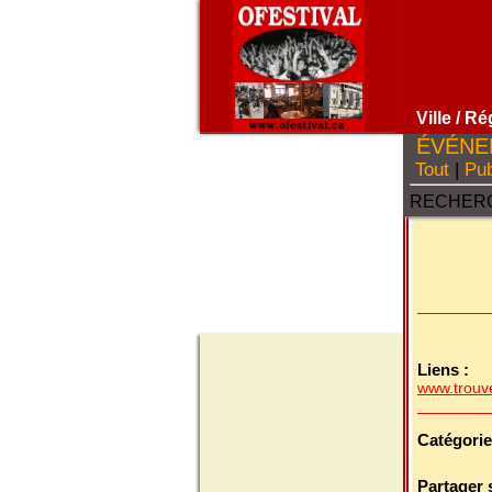
Ville
/ Ré
ÉVÉNE
Tout
|
Pub
RECHERC
Liens :
www.trouve
Catégorie
Partager 