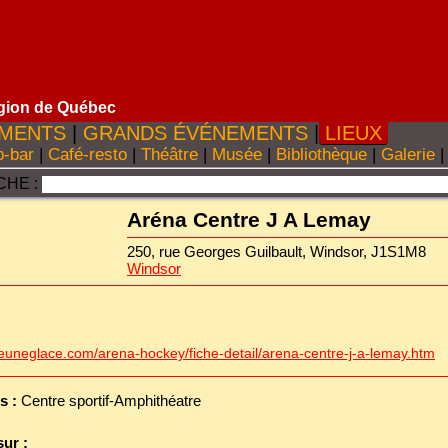
gion de Québec
MENTS
|
GRANDS ÉVÉNEMENTS
|
LIEUX
-bar
|
Café-resto
|
Théâtre
|
Musée
|
Bibliothèque
|
Galerie
|
HE :
Aréna Centre J A Lemay
250, rue Georges Guilbault, Windsor, J1S1M8
Windsor
uneglace.com/arena-hockey/fiche-detail/arena-centre-j-a-lemay.htm
s :
Centre sportif-Amphithéatre
sur :