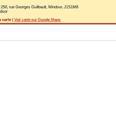
:
250, rue Georges Guilbault, Windsor, J1S1M8
dsor
a carte
|
Voir carte sur Google Maps