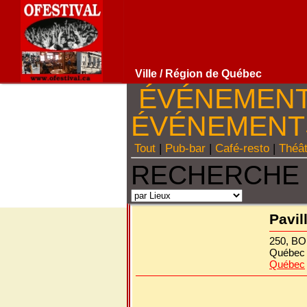
Ville
/ Région de Québec
ÉVÉNEMEN
ÉVÉNEMEN
Tout
|
Pub-bar
|
Café-resto
|
Théâ
RECHERCHE 
Pavil
250, B
Québec
Québec