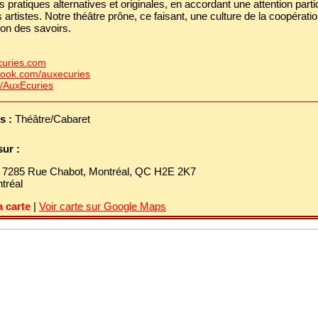
s pratiques alternatives et originales, en accordant une attention parti
 artistes. Notre théâtre prône, ce faisant, une culture de la coopératio
on des savoirs.
uries.com
ook.com/auxecuries
m/AuxEcuries
s :
Théâtre/Cabaret
sur :
:
7285 Rue Chabot, Montréal, QC H2E 2K7
tréal
a carte
|
Voir carte sur Google Maps