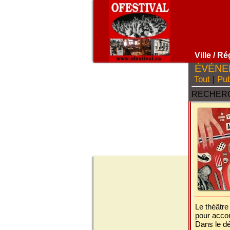
Ville
/ Ré
ÉVÉNE
Tout
|
Pub
RECHERC
Le théâtre
pour acco
Dans le dé