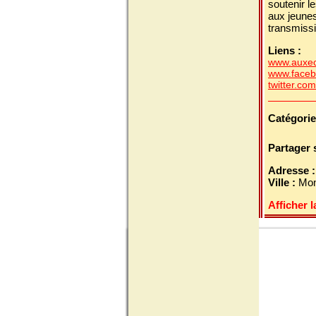
soutenir le
aux jeunes
transmissi
Liens :
www.auxec
www.faceb
twitter.co
Catégorie
Partager 
Adresse 
Ville :
Mon
Afficher l