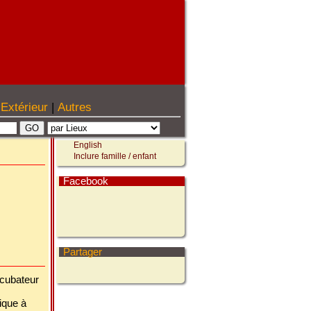
Extérieur
|
Autres
English
Inclure famille / enfant
Facebook
Partager
ncubateur
ique à