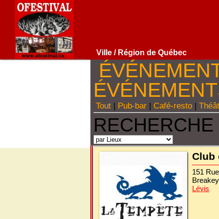
Ville
/ Région de Québec
ÉVÉNEMEN
ÉVÉNEMEN
Tout
|
Pub-bar
|
Café-resto
|
Théâ
RECHERCHE 
Club 
151 Rue
Breakey
Lévis