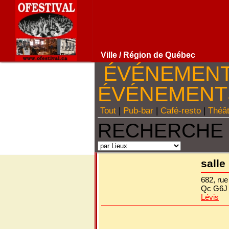
Ville
/ Région de Québec
ÉVÉNEMEN
ÉVÉNEMEN
Tout
|
Pub-bar
|
Café-resto
|
Théâ
RECHERCHE 
salle
682, rue
Qc G6J
Lévis