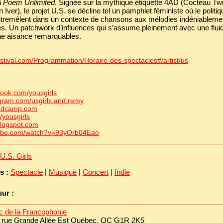
A Poem Unlimited
. Signée sur la mythique étiquette 4AD (Cocteau Tw
 Iver), le projet U.S. se décline tel un pamphlet féministe où le politiq
entremêlent dans un contexte de chansons aux mélodies indéniableme
s. Un patchwork d’influences qui s’assume pleinement avec une fluidi
 aisance remarquables.
stival.com/Programmation/Horaire-des-spectacles#/artist/us
ook.com/yousgirls
gram.com/usgirls.and.remy
andcamp.com
/yousgirls
blogspot.com
ube.com/watch?v=93yOrb04Eao
U.S. Girls
s :
Spectacle
|
Musique
|
Concert
|
Indie
sur :
c de la Francophonie
:
rue Grande Allée Est Québec, QC G1R 2K5