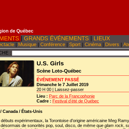
gion de Québec
MENTS
|
GRANDS ÉVÉNEMENTS
|
LIEUX
ctacle
|
Musique
|
Conférence
|
Sport
|
Cinéma
|
Divers
|
Ate
HE :
U.S. Girls
Scène Loto-Québec
ÉVÉNEMENT PASSÉ
Dimanche le 7 Juillet 2019
20 H 00 | Laissez-passer
Lieu :
Parc de la Francophonie
Cadre :
Festival d'été de Québec
 / Canada / États-Unis
 débuts expérimentaux, la Torontoise d’origine américaine Meg Ram
 désormais de sonorités pop, soul, disco, de même que
glam rock
, s