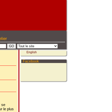
lier
English
Facebook
y se
ur le plus