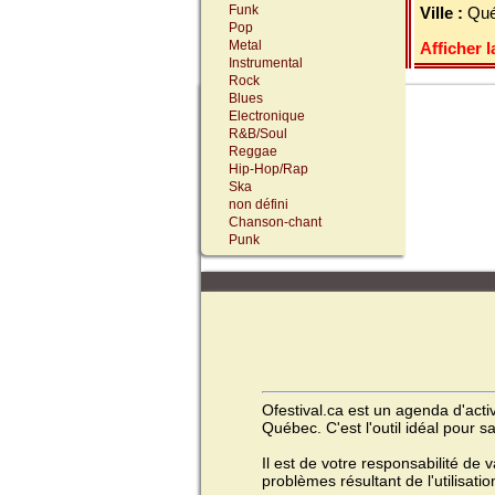
Funk
Ville :
Qué
Pop
Metal
Afficher l
Instrumental
Rock
Blues
Electronique
R&B/Soul
Reggae
Hip-Hop/Rap
Ska
non défini
Chanson-chant
Punk
Ofestival.ca est un agenda d'activ
Québec. C'est l'outil idéal pour s
Il est de votre responsabilité de 
problèmes résultant de l'utilisatio