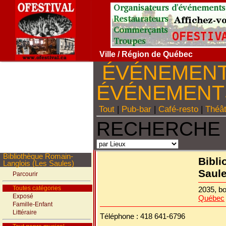
Ville
/ Région de Québec
ÉVÉNEMEN
ÉVÉNEMEN
Tout
|
Pub-bar
|
Café-resto
|
Théâ
RECHERCHE 
Bibliothèque Romain-
Bibli
Langlois (Les Saules)
Saule
Parcourir
Toutes catégories
2035, b
Exposé
Québec
Famille-Enfant
Littéraire
Téléphone : 418 641-6796