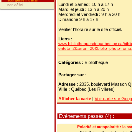
Tout genre musical
Lundi et Samedi: 10 h à 17 h
non défini
Mardi et jeudi : 13 h à 20 h
Mercredi et vendredi : 9 h à 20 h
Dimanche 9 h à 17 h
Vérifier l'horaire sur le site officiel.
Liens :
www.bibliothequesdequebec.qc.ca/bibl
entete=2&arron=20&biblio=photo-roma.
Catégories :
Bibliothèque
Partager sur :
Adresse :
2035, boulevard Masson 
Ville :
Québec (Les Rivières)
Afficher la carte
|
Voir carte sur Goo
Événements passés (4) :
Polarité et autopolarité : la s