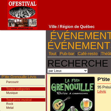
Ville
/ Région de Québec
ÉVÉNEMEN
ÉVÉNEMEN
Tout
|
Pub-bar
|
Café-resto
|
Théâ
RECHERCHE 
P'tite Grenouille Lévis
P'tit
Parcourir
95 Prés
Toutes catégories
Lévis
Musique
Tout genre musical
Rock
Metal