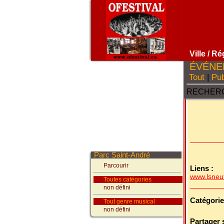
Ville
/ Ré
ÉVÉNE
Tout
|
Pub
RECHERC
Parc Saint-André
Parcourir
Liens :
www.lsneuf
Toutes catégories
non défini
Catégorie
Tout genre musical
non défini
Partager 