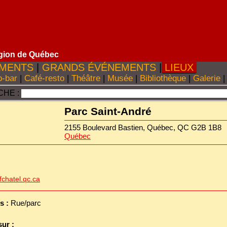
gion de Québec
MENTS
|
GRANDS ÉVÉNEMENTS
|
LIEUX
-bar
|
Café-resto
|
Théâtre
|
Musée
|
Bibliothèque
|
Galerie
|
HE :
Parc Saint-André
2155 Boulevard Bastien, Québec, QC G2B 1B8
Québec
chatel.qc.ca
s :
Rue/parc
sur :