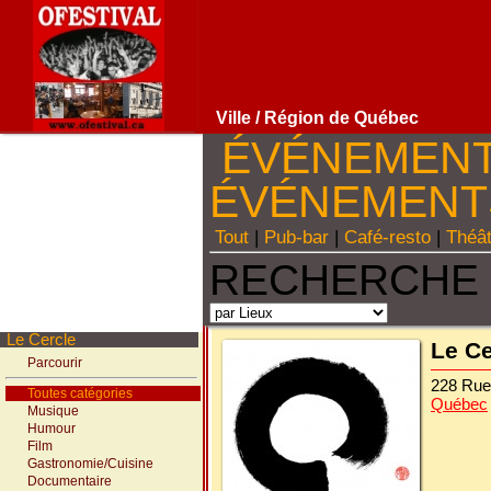
Ville
/ Région de Québec
ÉVÉNEMEN
ÉVÉNEMEN
Tout
|
Pub-bar
|
Café-resto
|
Théâ
RECHERCHE 
Le Cercle
Le Ce
Parcourir
228 Rue
Toutes catégories
Québec
Musique
Humour
Film
Gastronomie/Cuisine
Documentaire