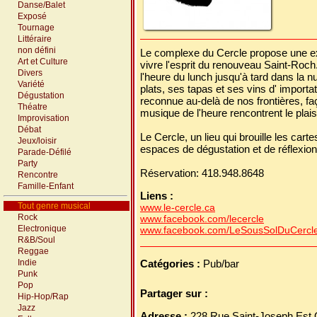
Danse/Balet
Exposé
Tournage
Littéraire
non défini
Le complexe du Cercle propose une exp
Art et Culture
vivre l'esprit du renouveau Saint-Roch.
Divers
l'heure du lunch jusqu'à tard dans la 
Variété
plats, ses tapas et ses vins d' importa
Dégustation
reconnue au-delà de nos frontières, faç
Théatre
musique de l'heure rencontrent le plaisi
Improvisation
Débat
Le Cercle, un lieu qui brouille les car
Jeux/loisir
espaces de dégustation et de réflexion
Parade-Défilé
Party
Réservation: 418.948.8648
Rencontre
Famille-Enfant
Liens :
Tout genre musical
www.le-cercle.ca
Rock
www.facebook.com/lecercle
Electronique
www.facebook.com/LeSousSolDuCercl
R&B/Soul
Reggae
Indie
Catégories :
Pub/bar
Punk
Pop
Partager sur :
Hip-Hop/Rap
Jazz
Adresse :
228 Rue Saint-Joseph Es