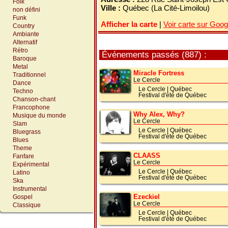
Folk
Ville :
Québec (La Cité-Limoilou)
non défini
Funk
Afficher la carte
|
Voir carte sur Goo
Country
Ambiante
Alternatif
Rétro
Événements passés (887) :
Baroque
Metal
Miracle Fortress
Traditionnel
Le Cercle
Dance
Le Cercle
|
Québec
Techno
Festival d'été de Québec
Chanson-chant
Francophone
Why Alex, Why?
Musique du monde
Le Cercle
Slam
Le Cercle
|
Québec
Bluegrass
Festival d'été de Québec
Blues
Theme
CLAASS
Fanfare
Le Cercle
Expérimental
Le Cercle
|
Québec
Latino
Festival d'été de Québec
Ska
Instrumental
Ezeckiel
Gospel
Le Cercle
Classique
Le Cercle
|
Québec
Festival d'été de Québec