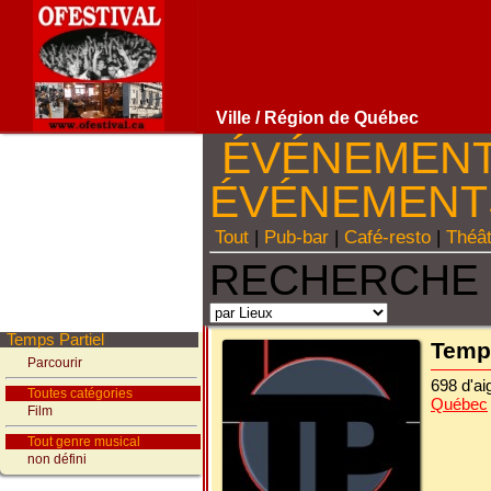
Ville
/ Région de Québec
ÉVÉNEMEN
ÉVÉNEMEN
Tout
|
Pub-bar
|
Café-resto
|
Théâ
RECHERCHE 
Temps Partiel
Temps
Parcourir
698 d'a
Toutes catégories
Québec
Film
Tout genre musical
non défini