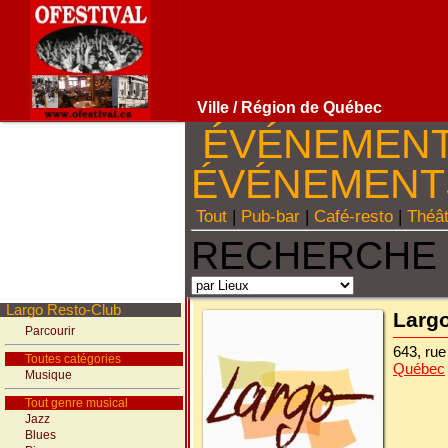
Ville
/ Région de Québec
ÉVÉNEMEN
ÉVÉNEMEN
Tout
|
Pub-bar
|
Café-resto
|
Théâ
RECHERCHE 
Largo Resto-Club
Larg
Parcourir
643, ru
Toutes catégories
Québec
Musique
Tout genre musical
Jazz
Blues