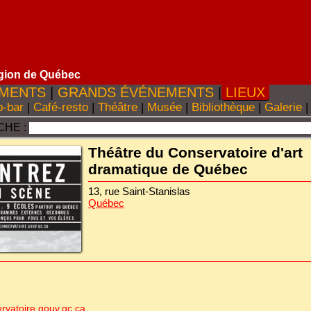
gion de Québec
MENTS
|
GRANDS ÉVÉNEMENTS
|
LIEUX
-bar
|
Café-resto
|
Théâtre
|
Musée
|
Bibliothèque
|
Galerie
|
HE :
Théâtre du Conservatoire d'art
dramatique de Québec
13, rue Saint-Stanislas
Québec
rvatoire.gouv.qc.ca