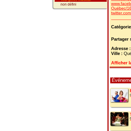
www.faceb
non défini
Québec/1
twitter.co
Catégorie
Partager 
Adresse 
Ville :
Qué
Afficher l
Événemen