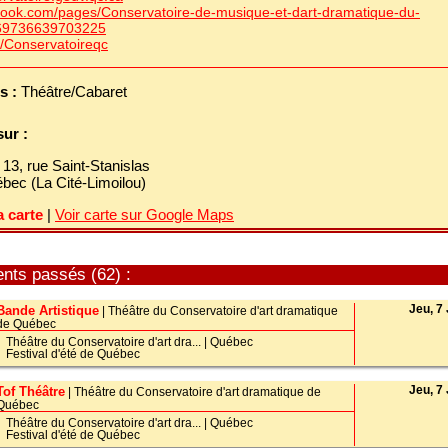
ook.com/pages/Conservatoire-de-musique-et-dart-dramatique-du-
69736639703225
m/Conservatoireqc
s :
Théâtre/Cabaret
sur :
:
13, rue Saint-Stanislas
bec (La Cité-Limoilou)
a carte
|
Voir carte sur Google Maps
ts passés (62) :
Jeu, 7 
Bande Artistique
| Théâtre du Conservatoire d'art dramatique
de Québec
Théâtre du Conservatoire d'art dra...
|
Québec
Festival d'été de Québec
Jeu, 7 
Tof Théâtre
| Théâtre du Conservatoire d'art dramatique de
Québec
Théâtre du Conservatoire d'art dra...
|
Québec
Festival d'été de Québec