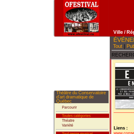
Ville
/ Ré
ÉVÉNE
Tout
|
Pub
RECHERC
Théâtre du Conservatoire
d'art dramatique de
Québec
Parcourir
Toutes catégories
Théatre
Variété
Liens :
www.conse
Tout genre musical